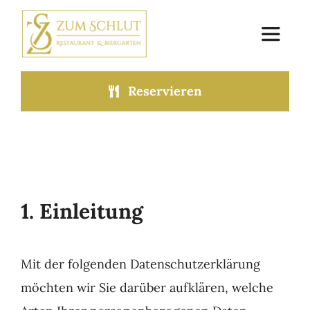
Zum
Inhalt
Toggle
springen
Navigat
Reservieren
Home
Speisekarte
Mittagstisch
1. Einleitung
Mieten & Feiern
Mit der folgenden Datenschutzerklärung
Über uns
möchten wir Sie darüber aufklären, welche