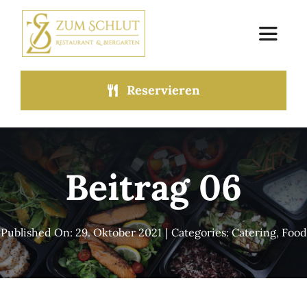
Zum
Inhalt
Toggle
springen
Navigat
Reservieren
Home
Speisekarte
Beitrag 06
Mittagstisch
Mieten & Feiern
Published On: 29. Oktober 2021
|
Categories:
Catering
,
Food
Über uns